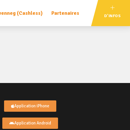
enneg (Cashless)
Partenaires
D'INFOS
Application iPhone
Application Android