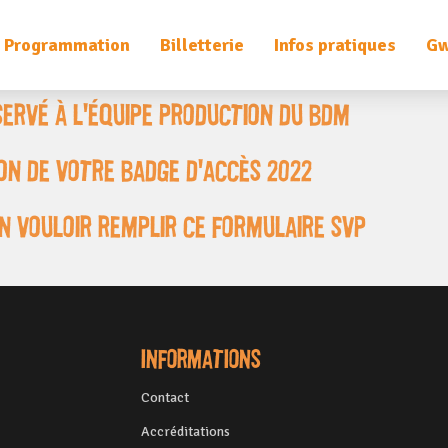
Programmation
Billetterie
Infos pratiques
Gw
SErvé à l'équipe production du bdm
on de votre badge d'accès 2022
en vouloir remplir ce formulaire svp
Informations
Contact
Accréditations