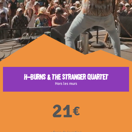
H-Burns & the Stranger Quartet
Hors les murs
21
€